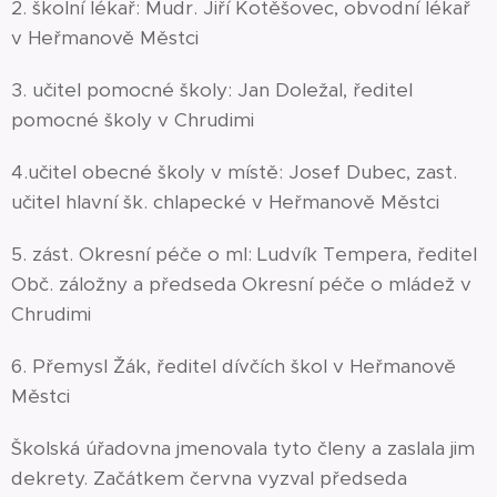
2. školní lékař: Mudr. Jiří Kotěšovec, obvodní lékař
v Heřmanově Městci
3. učitel pomocné školy: Jan Doležal, ředitel
pomocné školy v Chrudimi
4.učitel obecné školy v místě: Josef Dubec, zast.
učitel hlavní šk. chlapecké v Heřmanově Městci
5. zást. Okresní péče o ml: Ludvík Tempera, ředitel
Obč. záložny a předseda Okresní péče o mládež v
Chrudimi
6. Přemysl Žák, ředitel dívčích škol v Heřmanově
Městci
Školská úřadovna jmenovala tyto členy a zaslala jim
dekrety. Začátkem června vyzval předseda