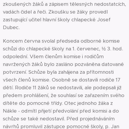
zkoušených žáků a zápisem tělesných nedostatcích,
vadách čidel a řeči. Zkoušku se žáky provedl
zastupující učitel hlavní školy chlapecké Josef
Dubec.
Koncem června svolal předseda odborné komise
schůzi do chlapecké školy na 1. červenec, ½ 3. hod.
odpolední. Všem členům komise i rodičům
navržených žáků bylo zasláno pozváněna datované
potvrzení. Schůze byla zahájena za přítomnosti
všech členů komise. Osobně se dostavili rodiče 17
dětí. Rodiče 11 žáků se nedostavili, ale podepsali již
předem prohlášení, že souhlasí se zařazením svého
dítěte do pomocné třídy. Otec jednoho žáka z
Nákle - odmítl přijetí předvolání před komisi a do
schůze se také nedostavil. Před projednáváním
návrhů promluvil zástupce pomocné školy, p. Jan