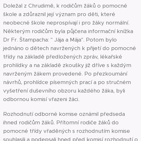
Doležal z Chrudimě, k rodičům žáků o pomocné
škole a zdůraznil její význam pro děti, které
neobecné škole neprospívají i pro žáky normální.
Některým rodičům byla půjčena informační knížka
Dr Fr. Štampacha: " Jája a Mája". Potom bylo
jednáno o dětech navržených k přijetí do pomocné
třídy na základě předložených zpráv, lékařské
prohlídky a na základě zkoušky již dříve s každým
navrženým žákem provedené. Po přezkoumání
návrhů, prohlídce písemných prací a po stručném
vyšetření duševního obzoru každého žáka, byli
odbornou komisí vřazeni žáci.
Rozhodnutí odborné komise oznámil předseda
ihned rodičům žáků. Přítomní rodiče žáků do
pomocné třídy vřaděných s rozhodnutím komise
souhlasili a podepsali hned před komisí rozhodnutí o