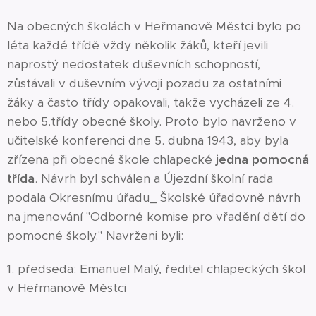
Na obecných školách v Heřmanově Městci bylo po
léta každé třídě vždy několik žáků, kteří jevili
naprostý nedostatek duševních schopností,
zůstávali v duševním vývoji pozadu za ostatními
žáky a často třídy opakovali, takže vycházeli ze 4.
nebo 5.třídy obecné školy. Proto bylo navrženo v
učitelské konferenci dne 5. dubna 1943, aby byla
zřízena při obecné škole chlapecké
jedna pomocná
třída
. Návrh byl schválen a Újezdní školní rada
podala Okresnímu úřadu_ Školské úřadovně návrh
na jmenování "Odborné komise pro vřadění dětí do
pomocné školy." Navrženi byli:
1. předseda: Emanuel Malý, ředitel chlapeckých škol
v Heřmanově Městci