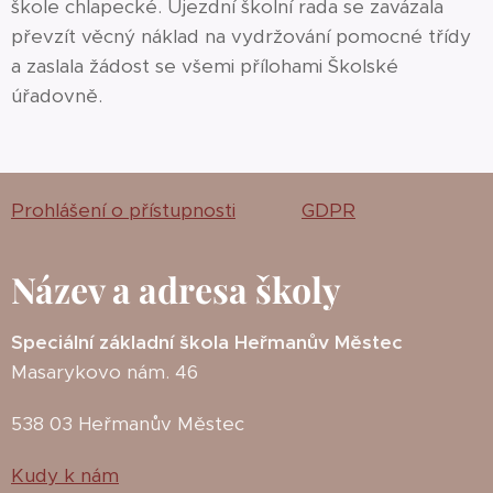
škole chlapecké. Újezdní školní rada se zavázala
převzít věcný náklad na vydržování pomocné třídy
a zaslala žádost se všemi přílohami Školské
úřadovně.
Prohlášení o přístupnosti
GDPR
Název a adresa školy
Speciální základní škola Heřmanův Městec
Masarykovo nám. 46
538 03 Heřmanův Městec
Kudy k nám