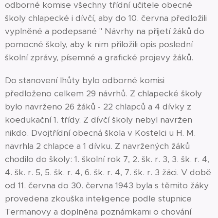
odborné komise všechny třídní učitele obecné
školy chlapecké i dívčí, aby do 10. června předložili
vyplněné a podepsané " Návrhy na přijetí žáků do
pomocné školy, aby k nim přiložili opis poslední
školní zprávy, písemné a grafické projevy žáků.
Do stanovení lhůty bylo odborné komisi
předloženo celkem 29 návrhů. Z chlapecké školy
bylo navrženo 26 žáků - 22 chlapců a 4 dívky z
koedukační 1. třídy. Z dívčí školy nebyl navržen
nikdo. Dvojtřídní obecná škola v Kostelci u H. M.
navrhla 2 chlapce a 1 dívku. Z navržených žáků
chodilo do školy: 1. školní rok 7, 2. šk. r. 3, 3. šk. r. 4,
4. šk. r. 5, 5. šk. r. 4, 6. šk. r. 4, 7. šk. r. 3 žáci. V době
od 11. června do 30. června 1943 byla s těmito žáky
provedena zkouška inteligence podle stupnice
Termanovy a doplněna poznámkami o chování