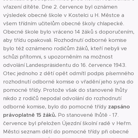
vřazení dítěte. Dne 2. července byl oznámen
výsledek obecné škole v Kostelci u H. Městce a
všem třídním učitelům obecné školy chlapecké.
Obecné škole bylo vráceno 14 žáků s doporučením,
aby třídu opakovali. Rozhodnutí odborné komise
bylo též oznámeno rodičům žáků, kteří nebyli ve
schůzi přítomni, s upozorněním na možnost
odvolání Landespräsidentu do 16. července 1943.
Otec jednoho z dětí opět odmítl podpis písemného
rozhodnutí odborné komise o vřadění jeho syna do
pomocné třídy. Protože však do stanovené lhůty
nikdo z rodičů nepodal odvolání do rozhodnutí
odborné komise, bylo do pomocné třídy
zapsáno
právoplatně 15 žáků.
Po stanovené lhůtě - 17.
července byl přeložen Újezdní školní radě v Heřm.
Městci seznam dětí do pomocné třídy při obecné