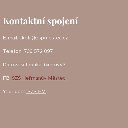
Kontaktní spojení
E-mail:
skola@zspmestec.cz
Telefon: 739 572 097
Datová schránka: 6immvv3
FB:
SZŠ Heřmanův Městec
YouTube:
SZŠ HM