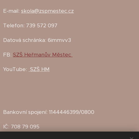
E-mail:
skola@zspmestec.cz
Telefon: 739 572 097
Datová schránka: 6immvv3
FB:
SZŠ Heřmanův Městec
YouTube:
SZŠ HM
Bankovní spojení: 1144446399/0800
IČ: 708 79 095