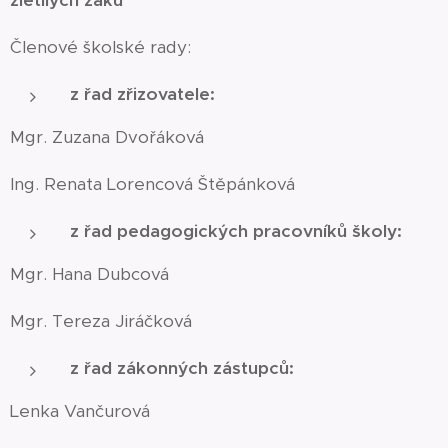
zletilých žáků
Členové školské rady:
z řad zřizovatele:
Mgr. Zuzana Dvořáková
Ing. Renata Lorencová Štěpánková
z řad pedagogických pracovníků školy:
Mgr. Hana Dubcová
Mgr. Tereza Jiráčková
z řad zákonných zástupců:
Lenka Vančurová