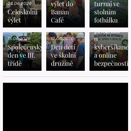
výlet do
turnaj ve
25.06.2026
Celoškolní
Banan
stolním
12.06.2026
výlet
Café
fotbálku
Preventivní
program
o
15.06.2026
12.06.2026
Společenský
Den dětí
kyberšikaně
den ve III.
ve školní
a online
třídě
družině
bezpečnosti