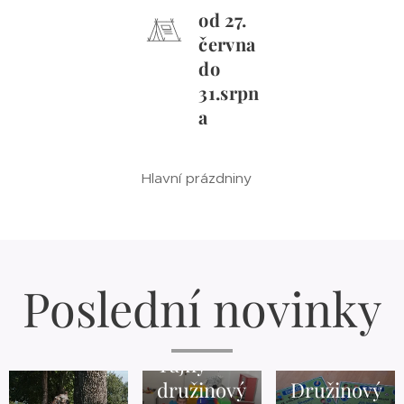
od 27.
června
do
31.srpn
a
Hlavní prázdniny
Poslední novinky
24.06.2026
Tajný
24.06.2026
družinový
Družinový