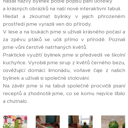
hádali názvy bylinek podle popisu paní učitelky
a krásných obrázků na naší nové interaktivní tabuli.
Hledat a zkoumat bylinky v jejich přirozeném
prostředí jsme vyrazili ven do přírody.
V lese a na loukách jsme si užívali krásného počasí a
za zpěvu ptáků se učili přímo v přírodě. Poznali
jsme vůni čerstvě natrhaných květů.
Praktické využití bylinek jsme si předvedli ve školní
kuchyňce. Vyrobili jsme sirup z květů černého bezu,
osvěžující domácí limonádu, voňavé čaje z našich
bylinek a užívali si společné stolování.
Na závěr jsme si na tabuli společně procvičili psaní
receptů a zhodnotili jsme, co se komu nejvíce líbilo
a chutnalo .