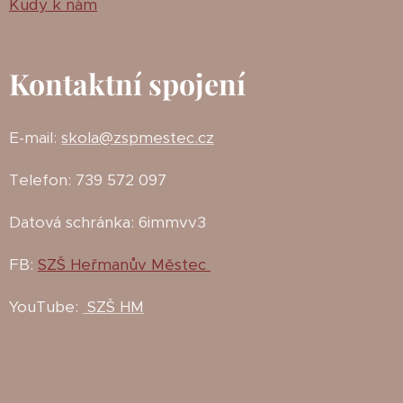
Kudy k nám
Kontaktní spojení
E-mail:
skola@zspmestec.cz
Telefon: 739 572 097
Datová schránka: 6immvv3
FB:
SZŠ Heřmanův Městec
YouTube:
SZŠ HM