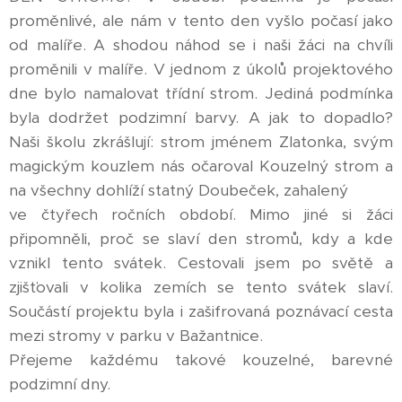
proměnlivé, ale nám v tento den vyšlo počasí jako
od malíře. A shodou náhod se i naši žáci na chvíli
proměnili v malíře. V jednom z úkolů projektového
dne bylo namalovat třídní strom. Jediná podmínka
byla dodržet podzimní barvy. A jak to dopadlo?
Naši školu zkrášlují: strom jménem Zlatonka, svým
magickým kouzlem nás očaroval Kouzelný strom a
na všechny dohlíží statný Doubeček, zahalený
ve čtyřech ročních období. Mimo jiné si žáci
připomněli, proč se slaví den stromů, kdy a kde
vznikl tento svátek. Cestovali jsem po světě a
zjišťovali v kolika zemích se tento svátek slaví.
Součástí projektu byla i zašifrovaná poznávací cesta
mezi stromy v parku v Bažantnice.
Přejeme každému takové kouzelné, barevné
podzimní dny.