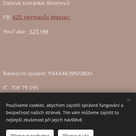
Datová schránka: 6immvv3
FB:
SZŠ Heřmanův Městec
YouTube:
SZŠ HM
Bankovní spojení: 1144446399/0800
IČ: 708 79 095
IZO: 102142815
Používáme cookies, abychom zajistili správné fungování a
bezpečnost našich stránek. Tím vám můžeme zajistit tu
Zřizovatel: Město Heřmanův Městec
nejlepší zkušenost při jejich návštěvě.
Přijmout nezbytné
Přijmout vše