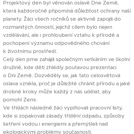
Projektový den byl věnován oslavě Dne Země,
která každoročně připomíná důležitost ochrany naší
planety. Žáci všech ročníků se aktivně zapojili do
rozmanitých činností, jejichž cílem bylo nejen
vzdělávání, ale i prohloubení vztahu k přírodě a
pochopení významu odpovědného chování
k životnímu prostředí.
Celý den jsme zahájili společným setkáním ve školní
družině, kde děti zhlédly poutavou prezentaci
o Dni Země. Dozvěděly se, jak tato celosvětová
oslava vznikla, proč je důležité chránit přírodu a jaké
drobné kroky může každý z nás udělat, aby
pomohl Zemi.
Ve třídách následně žáci vyplňovali pracovní listy,
kde si zopakovali zásady třídění odpadu, způsoby
šetření vodou i energiemi a přemýšleli nad
ekologickými problémy současnosti.