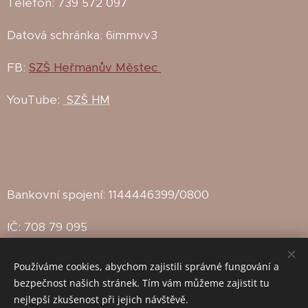
Telefon: 739 572 097
Datová schránka: 6immvv3
FB:
SZŠ Heřmanův Městec
YouTube:
SZŠ HM
Bankovní spojení: 1144446399/0800
IČ: 708 79 095
IZO: 102142815
Používáme cookies, abychom zajistili správné fungování a
bezpečnost našich stránek. Tím vám můžeme zajistit tu
Zřizovatel: Město Heřmanův Městec
nejlepší zkušenost při jejich návštěvě.