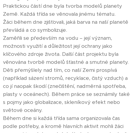
Praktickou částí dne byla tvorba modelů planety
Země. Každá třída se věnovala jinému tématu.
Žáci během dne zjišťovali, jaká barva na naší planetě
převládá a co symbolizuje.
Zaměřili se především na vodu – její význam,
možnosti využití a důležitost její ochrany jako
klíčového zdroje života. Další část projektu byla
věnována tvorbě modelů šťastné a smutné planety.
Děti přemýšlely nad tím, co naší Zemi prospívá
(například sázení stromů, recyklace, čistý vzduch) a
co jí naopak škodí (znečištění, nadměrná spotřeba,
plasty v oceánech). Během práce se seznámily také
s pojmy jako globalizace, skleníkový efekt nebo
světové oceány.
Během dne si každá třída sama organizovala čas
podle potřeby, a kromě hlavních aktivit mohli žáci