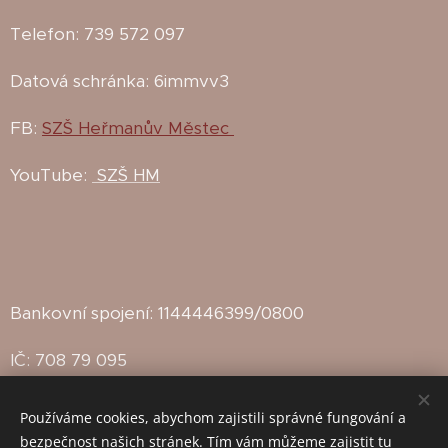
Telefon: 739 572 097
Datová schránka: 6immvv3
FB:
SZŠ Heřmanův Městec
YouTube:
SZŠ HM
Bankovní spojení: 1144446399/0800
IČ: 708 79 095
IZO: 102142815
Používáme cookies, abychom zajistili správné fungování a
bezpečnost našich stránek. Tím vám můžeme zajistit tu