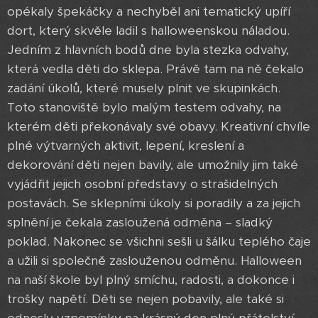
opékaly špekáčky a nechyběl ani tematický upíří
dort, který skvěle ladil s halloweenskou náladou.
Jedním z hlavních bodů dne byla stezka odvahy,
která vedla děti do sklepa. Právě tam na ně čekalo
zadání úkolů, které musely plnit ve skupinkách.
Toto stanoviště bylo malým testem odvahy, na
kterém děti překonávaly své obavy. Kreativní chvíle
plné výtvarných aktivit, lepení, kreslení a
dekorování děti nejen bavily, ale umožnily jim také
vyjádřit jejich osobní představy o strašidelných
postavách. Se sklepními úkoly si poradily a za jejich
splnění je čekala zasloužená odměna – sladký
poklad. Nakonec se všichni sešli u šálku teplého čaje
a užili si společně zaslouženou odměnu. Halloween
na naší škole byl plný smíchu, radosti, a dokonce i
trošky napětí. Děti se nejen pobavily, ale také si
odnesly vzpomínky na krásný den plný přátelství,