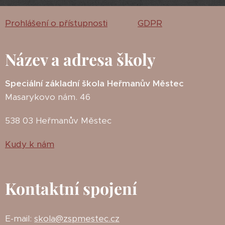
Prohlášení o přístupnosti
GDPR
Název a adresa školy
Speciální základní škola Heřmanův Městec
Masarykovo nám. 46
538 03 Heřmanův Městec
Kudy k nám
Kontaktní spojení
E-mail:
skola@zspmestec.cz