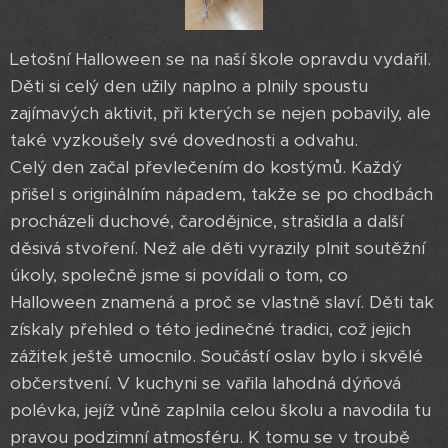
Letošní Halloween se na naší škole opravdu vydařil.
Děti si celý den užily naplno a plnily spoustu
zajímavých aktivit, při kterých se nejen pobavily, ale
také vyzkoušely své dovednosti a odvahu.
Celý den začal převlečením do kostýmů. Každý
přišel s originálním nápadem, takže se po chodbách
procházeli duchové, čarodějnice, strašidla a další
děsivá stvoření. Než ale děti vyrazily plnit soutěžní
úkoly, společně jsme si povídali o tom, co
Halloween znamená a proč se vlastně slaví. Děti tak
získaly přehled o této jedinečné tradici, což jejich
zážitek ještě umocnilo. Součástí oslav bylo i skvělé
občerstvení. V kuchyni se vařila lahodná dýňová
polévka, jejíž vůně zaplnila celou školu a navodila tu
pravou podzimní atmosféru. K tomu se v troubě