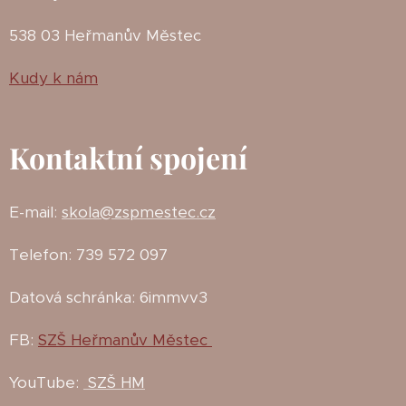
538 03 Heřmanův Městec
Kudy k nám
Kontaktní spojení
E-mail:
skola@zspmestec.cz
Telefon: 739 572 097
Datová schránka: 6immvv3
FB:
SZŠ Heřmanův Městec
YouTube:
SZŠ HM