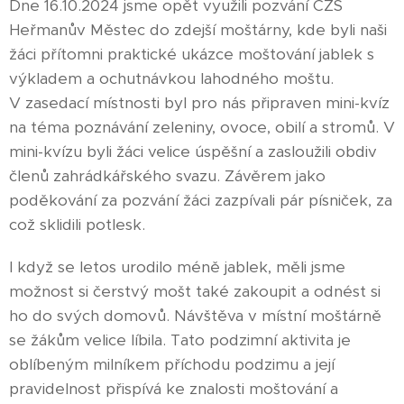
Dne 16.10.2024 jsme opět využili pozvání ČZS
Heřmanův Městec do zdejší moštárny, kde byli naši
žáci přítomni praktické ukázce moštování jablek s
výkladem a ochutnávkou lahodného moštu.
V zasedací místnosti byl pro nás připraven mini-kvíz
na téma poznávání zeleniny, ovoce, obilí a stromů. V
mini-kvízu byli žáci velice úspěšní a zasloužili obdiv
členů zahrádkářského svazu. Závěrem jako
poděkování za pozvání žáci zazpívali pár písniček, za
což sklidili potlesk.
I když se letos urodilo méně jablek, měli jsme
možnost si čerstvý mošt také zakoupit a odnést si
ho do svých domovů. Návštěva v místní moštárně
se žákům velice líbila. Tato podzimní aktivita je
oblíbeným milníkem příchodu podzimu a její
pravidelnost přispívá ke znalosti moštování a