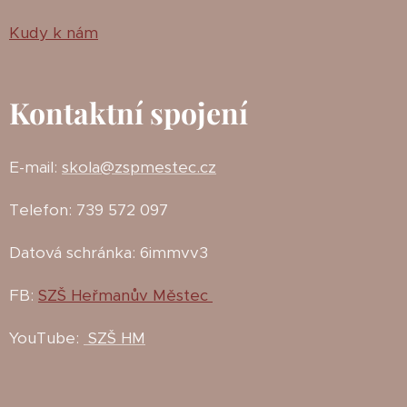
Kudy k nám
Kontaktní spojení
E-mail:
skola@zspmestec.cz
Telefon: 739 572 097
Datová schránka: 6immvv3
FB:
SZŠ Heřmanův Městec
YouTube:
SZŠ HM