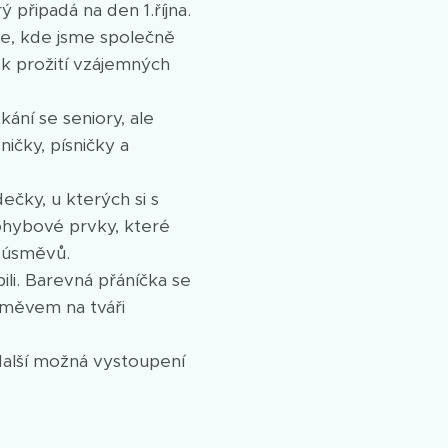
 připadá na den 1.října.
ce, kde jsme společně
t k prožití vzájemných
kání se seniory, ale
ičky, písničky a
čky, u kterých si s
 pohybové prvky, které
a úsměvů.
li. Barevná přáníčka se
úsměvem na tváři
další možná vystoupení