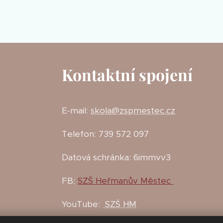
Kontaktní spojení
E-mail:
skola@zspmestec.cz
Telefon: 739 572 097
Datová schránka: 6immvv3
FB:
SZŠ Heřmanův Městec
YouTube:
SZŠ HM