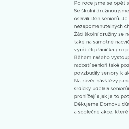
Po roce jsme se opět sp
Se školní družinou jsm
oslavili Den seniorů. Je
nezapomenutelných chv
Žáci školní družiny se n
také na samotné nacvič
vyráběli přáníčka pro 
Během našeho vystoupen
radostí senioři také poz
povzbudily seniory k a
Na závěr návštěvy jsme
srdíčky udělala seniorům
prohlížejí a jak je to pot
Děkujeme Domovu důcho
a společné akce, které 