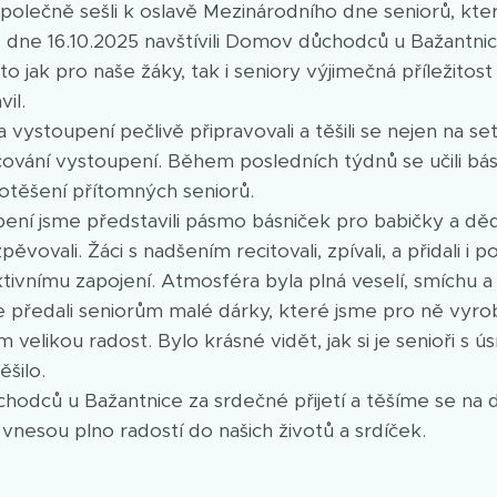
olečně sešli k oslavě Mezinárodního dne seniorů, který
e dne 16.10.2025 navštívili Domov důchodců u Bažantni
 to jak pro naše žáky, tak i seniory výjimečná příležitos
il.
a vystoupení pečlivě připravovali a těšili se nejen na set
ování vystoupení. Během posledních týdnů se učili básn
potěšení přítomných seniorů.
í jsme představili pásmo básniček pro babičky a děde
pěvovali. Žáci s nadšením recitovali, zpívali, a přidali i
ktivnímu zapojení. Atmosféra byla plná veselí, smíchu 
 předali seniorům malé dárky, které jsme pro ně vyrobi
 velikou radost. Bylo krásné vidět, jak si je senioři s 
ěšilo.
dců u Bažantnice za srdečné přijetí a těšíme se na 
vnesou plno radostí do našich životů a srdíček.