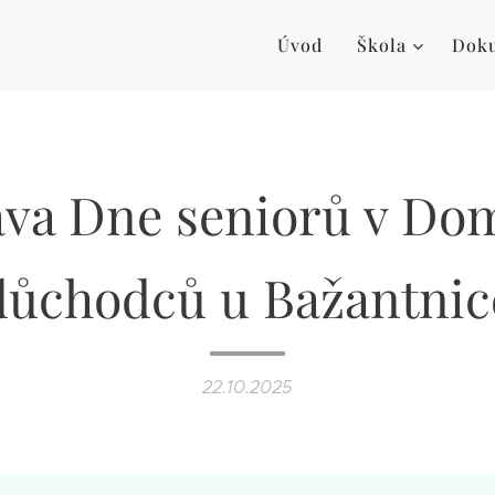
Úvod
Škola
Dok
ava Dne seniorů v Do
důchodců u Bažantnic
22.10.2025