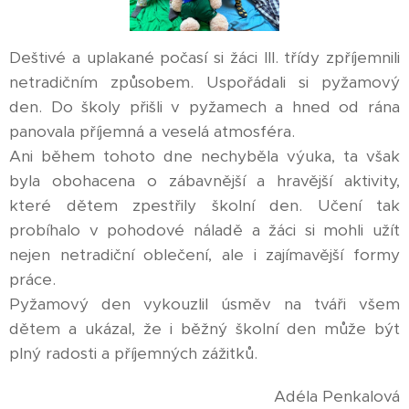
Deštivé a uplakané počasí si žáci III. třídy zpříjemnili
netradičním způsobem. Uspořádali si pyžamový
den. Do školy přišli v pyžamech a hned od rána
panovala příjemná a veselá atmosféra.
Ani během tohoto dne nechyběla výuka, ta však
byla obohacena o zábavnější a hravější aktivity,
které dětem zpestřily školní den. Učení tak
probíhalo v pohodové náladě a žáci si mohli užít
nejen netradiční oblečení, ale i zajímavější formy
práce.
Pyžamový den vykouzlil úsměv na tváři všem
dětem a ukázal, že i běžný školní den může být
plný radosti a příjemných zážitků.
Adéla Penkalová