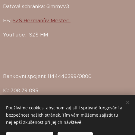
Datová schránka: 6immvv3
FB:
SZŠ Heřmanův Městec
YouTube:
SZŠ HM
Bankovní spojení: 1144446399/0800
IČ: 708 79 095
IZO: 102142815
Používáme cookies, abychom zajistili správné fungování a
bezpečnost našich stránek. Tím vám můžeme zajistit tu
Zřizovatel: Město Heřmanův Městec
nejlepší zkušenost při jejich návštěvě.