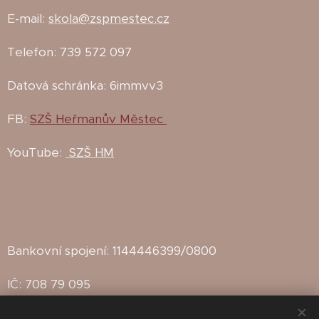
E-mail:
skola@zspmestec.cz
Telefon: 739 572 097
Datová schránka: 6immvv3
FB:
SZŠ Heřmanův Městec
YouTube:
SZŠ HM
Bankovní spojení: 1144446399/0800
IČ: 708 79 095
IZO: 102142815