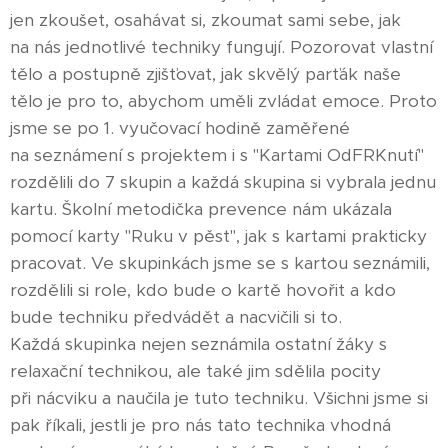
jen zkoušet, osahávat si, zkoumat sami sebe, jak
na nás jednotlivé techniky fungují. Pozorovat vlastní
tělo a postupně zjišťovat, jak skvělý parťák naše
tělo je pro to, abychom uměli zvládat emoce. Proto
jsme se po 1. vyučovací hodině zaměřené
na seznámení s projektem i s "Kartami OdFRKnutí"
rozdělili do 7 skupin a každá skupina si vybrala jednu
kartu. Školní metodička prevence nám ukázala
pomocí karty "Ruku v pěst", jak s kartami prakticky
pracovat. Ve skupinkách jsme se s kartou seznámili,
rozdělili si role, kdo bude o kartě hovořit a kdo
bude techniku předvádět a nacvičili si to.
Každá skupinka nejen seznámila ostatní žáky s
relaxační technikou, ale také jim sdělila pocity
při nácviku a naučila je tuto techniku. Všichni jsme si
pak říkali, jestli je pro nás tato technika vhodná