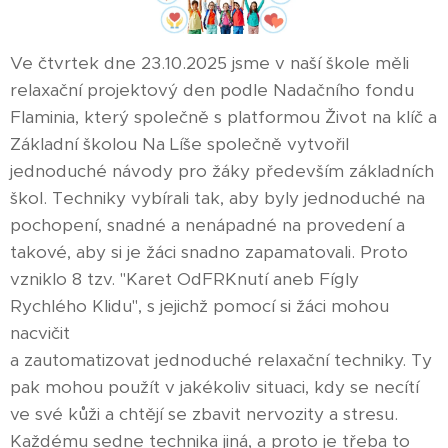
Ve čtvrtek dne 23.10.2025 jsme v naší škole měli
relaxační projektový den podle Nadačního fondu
Flaminia, který společně s platformou Život na klíč a
Základní školou Na Líše společně vytvořil
jednoduché návody pro žáky především základních
škol. Techniky vybírali tak, aby byly jednoduché na
pochopení, snadné a nenápadné na provedení a
takové, aby si je žáci snadno zapamatovali. Proto
vzniklo 8 tzv. "Karet OdFRKnutí aneb Fígly
Rychlého Klidu", s jejichž pomocí si žáci mohou
nacvičit
a zautomatizovat jednoduché relaxační techniky. Ty
pak mohou použít v jakékoliv situaci, kdy se necítí
ve své kůži a chtějí se zbavit nervozity a stresu.
Každému sedne technika jiná, a proto je třeba to