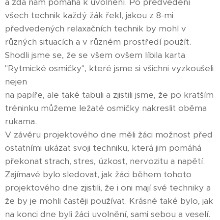
a zda nám pomáhá k uvolnění. Po předvedení
všech technik každý žák řekl, jakou z 8-mi
předvedených relaxačních technik by mohl v
různých situacích a v různém prostředí použít.
Shodli jsme se, že se všem ovšem líbila karta
"Rytmické osmičky", které jsme si všichni vyzkoušeli
nejen
na papíře, ale také tabuli a zjistili jsme, že po kratším
tréninku můžeme ležaté osmičky nakreslit oběma
rukama.
V závěru projektového dne měli žáci možnost před
ostatními ukázat svoji techniku, která jim pomáhá
překonat strach, stres, úzkost, nervozitu a napětí.
Zajímavé bylo sledovat, jak žáci během tohoto
projektového dne zjistili, že i oni mají své techniky a
že by je mohli častěji používat. Krásné také bylo, jak
na konci dne byli žáci uvolnění, sami sebou a veselí.