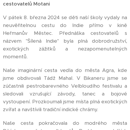
cestovatelů Motani
V pátek 8. března 2024 se děti naší školy vydaly na
neuvěřitelnou cestu do Indie přímo v kině
Heřmanův Městec. Přednáška cestovatelů s
názvem "Šílená Indie" byla plná dobrodružství,
exotických zážitků a nezapomenutelných
momentů.
Naše imaginární cesta vedla do města Agra, kde
jsme obdivovali Tádž Mahal. V Bikaneru jsme se
zúčastnili pestrobarevného Velbloudího festivalu a
sledovali vzrušující závody, tanec a bojové
vystoupení. Prozkoumali jsme místa plná exotických
zvířat a navštívili tradiční indické chrámy.
Naše cesta pokračovala do modrého města