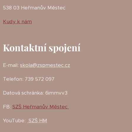
538 03 Heřmanův Městec
Kudy k nám
Kontaktní spojení
E-mail:
skola@zspmestec.cz
Telefon: 739 572 097
Datová schránka: 6immvv3
FB:
SZŠ Heřmanův Městec
YouTube:
SZŠ HM