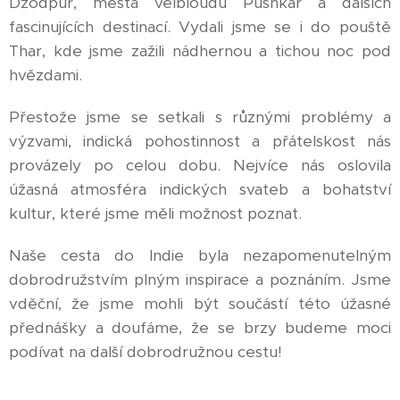
Džódpur, města velbloudů Pushkar a dalších
fascinujících destinací. Vydali jsme se i do pouště
Thar, kde jsme zažili nádhernou a tichou noc pod
hvězdami.
Přestože jsme se setkali s různými problémy a
výzvami, indická pohostinnost a přátelskost nás
provázely po celou dobu. Nejvíce nás oslovila
úžasná atmosféra indických svateb a bohatství
kultur, které jsme měli možnost poznat.
Naše cesta do Indie byla nezapomenutelným
dobrodružstvím plným inspirace a poznáním. Jsme
vděční, že jsme mohli být součástí této úžasné
přednášky a doufáme, že se brzy budeme moci
podívat na další dobrodružnou cestu!