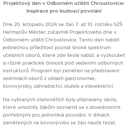
Projektový den v Odborném učilišti Chroustovice:
Inspirace pro budoucí povolání
Dne 20. listopadu 2024 se žáci 7. až 10. ročníku SZŠ
Heřmanův Městec zúčastnili Projektového dne v
Odborném učilišti Chroustovice. Tento den nabídl
jedinečnou příležitost poznat široké spektrum
učebních oborů, které zde škola nabízí, a vyzkoušet
si různé praktické činnosti pod vedením odborných
instruktorů. Program byl zaměřen na představení
sedmnácti oborů z oblastí gastronomie,
kovovýroby, zahradnictví, služeb a stavebnictví.
Na vybraných stanovištích byly připraveny úkoly,
které umožnily žákům seznámit se s dovednostmi
potřebnými pro jednotlivá povolání. V dílnách
zaměřených na kovovýrobu se žáci naučili řezat,