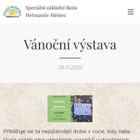
Speciální základní škola
Heřmanův Městec
Vánoční výstava
29.11.2023
Přibližuje se ta nejúžasnější doba v roce, kdy naše
škola zazáří plná vánočních výrobků vytvořených