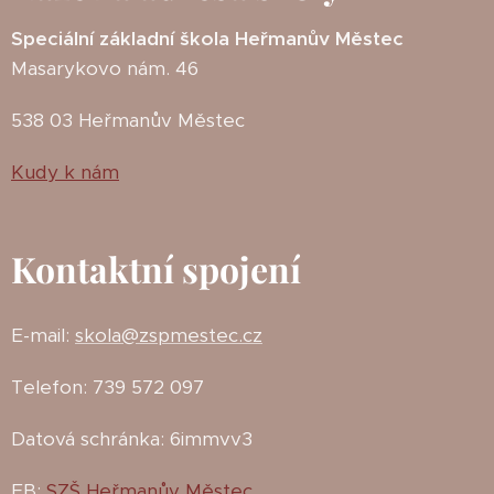
Speciální základní škola Heřmanův Městec
Masarykovo nám. 46
538 03 Heřmanův Městec
Kudy k nám
Kontaktní spojení
E-mail:
skola@zspmestec.cz
Telefon: 739 572 097
Datová schránka: 6immvv3
FB:
SZŠ Heřmanův Městec