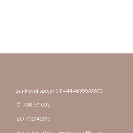
Bankovní spojení: 1144446399/0800
IČ: 708 79 095
IZO: 102142815
Zřizovatel: Město Heřmanův Městec