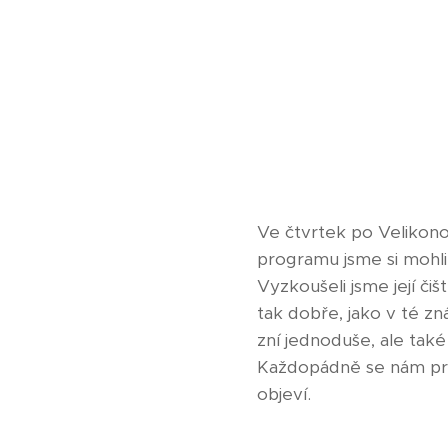
Ve čtvrtek po Velikono
programu jsme si mohli 
Vyzkoušeli jsme její čiš
tak dobře, jako v té z
zní jednoduše, ale ta
Každopádně se nám progr
objeví.