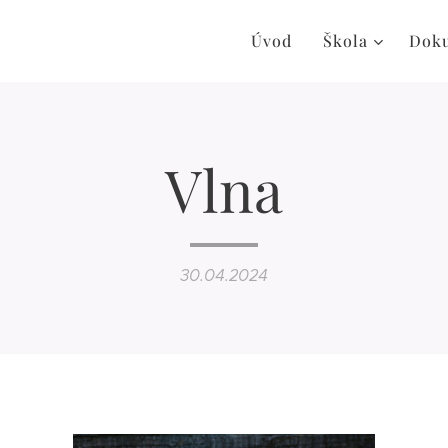
Úvod
Škola
Dok
Vlna
30.04.2024