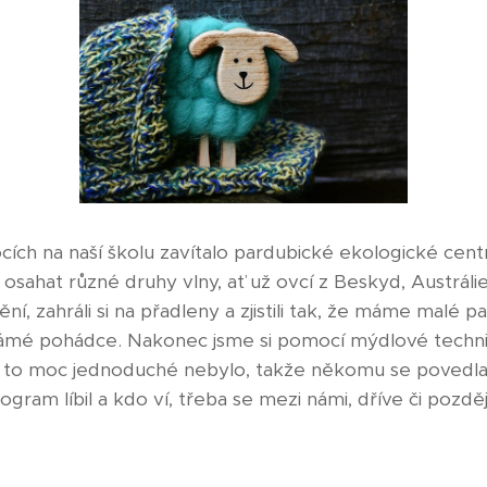
cích na naší školu zavítalo pardubické ekologické cen
osahat různé druhy vlny, ať už ovcí z Beskyd, Austráli
tění, zahráli si na přadleny a zjistili tak, že máme malé 
námé pohádce. Nakonec jsme si pomocí mýdlové techniky
ké to moc jednoduché nebylo, takže někomu se povedl
am líbil a kdo ví, třeba se mezi námi, dříve či pozděj