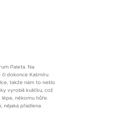
trum Paleta. Na
e či dokonce Kašmíru.
palce, takže nám to nešlo
 vyrobili kuličku, což
a lépe, někomu hůře.
i, nějaká přadlena