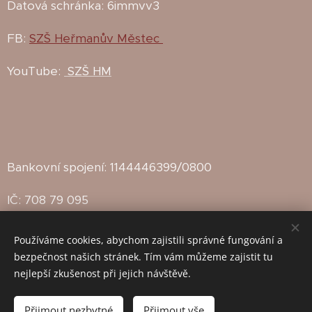
Datová schránka: 6immvv3
FB:
SZŠ Heřmanův Městec
YouTube:
SZŠ HM
Bankovní spojení: 1144446399/0800
IČ: 708 79 095
IZO: 102142815
Používáme cookies, abychom zajistili správné fungování a
bezpečnost našich stránek. Tím vám můžeme zajistit tu
Zřizovatel: Město Heřmanův Městec
nejlepší zkušenost při jejich návštěvě.
Přijmout nezbytné
Přijmout vše