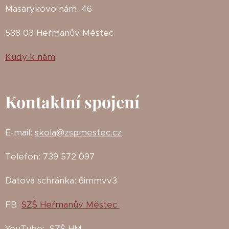
Masarykovo nám. 46
538 03 Heřmanův Městec
Kudy k nám
Kontaktní spojení
E-mail:
skola@zspmestec.cz
Telefon: 739 572 097
Datová schránka: 6immvv3
FB:
SZŠ Heřmanův Městec
YouTube:
SZŠ HM