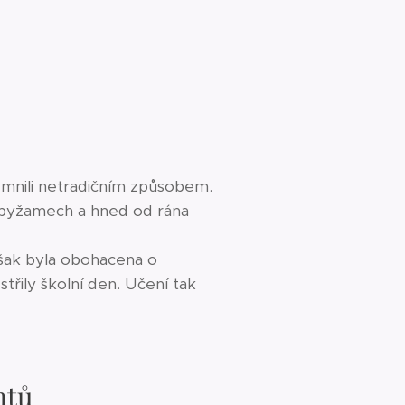
říjemnili netradičním způsobem.
v pyžamech a hned od rána
šak byla obohacena o
střily školní den. Učení tak
ntů