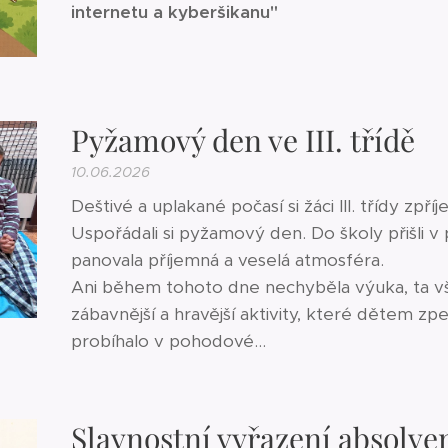
internetu a kyberšikanu"
Pyžamový den ve III. třídě
10.06.2026
Deštivé a uplakané počasí si žáci III. třídy zp
Uspořádali si pyžamový den. Do školy přišli 
panovala příjemná a veselá atmosféra.
Ani během tohoto dne nechyběla výuka, ta v
zábavnější a hravější aktivity, které dětem zpe
probíhalo v pohodové...
Slavnostní vyřazení absolve